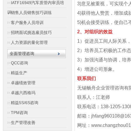
IATF16949汽车质管内审员培
3)意见被重视，可实现个
训
销售人员销售技巧训练
4)获得他人赞赏，增加成
5)机会接受训练，使自己
客户服务人员培训
2、对组织的效益
招聘面试挑选雇员技巧
1）促进员工间人际关系
人力资源的量化管理
2）培养员工积极的工作
全面管理咨询
3）加强沟通与协调，培
QCC咨询
4）增进公司形象。
精益生产
联系我们
卓越绩效管理
无锡畅舟企业管理咨询有
卓越六西格玛
联系人：江老师
精益5S/6S咨询
联系电话：138-1205-130
TPM咨询
邮箱：jhfang960108@163
生产管理改善
网址：www.changzhou01