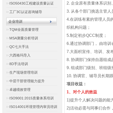
2. 企业原有质量体系识别
ISO50430工程建设质量认证
3. 从各个部门挑选主管
工厂3C认证咨询辅导
4.在训练有素的管理人员
企业培训
织机构问题；
TQM全面质量管理
5.制定初步QCC制度；
MSA测量分析培训
6.通过协调部门， 由培
QC七大手法
7.大面积宣传、培训、发
六西格玛导入
8. 协调部门保持自愿组
8D手法培训
9. 组成部门级别、班组
生产现场管理培训
10. 协调官、辅导员长期
中层干部管理能力提升
项目收益：
卓越绩效管理
1、对个人的效益
ISO9001:2015质量体系培训
1)提升个人解决问题的能
ISO14001环境管理内审员培训
2)活动必需与同事们合